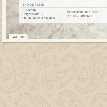
SHOPADRESSE
N-Kuentro
Wegbeschreibung:
Öffnen
Bergerstraße 17
Tel: 069 / 94945665
60316 Frankfurt am Main
GALERIE