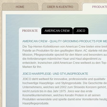
HOME
ÜBER N-KUENTRO
PRODUKT
PRODUKTE
AMERICAN CREW
JOICO
AMERICAN CREW - QUALITY GROOMING PRODUCTS FOR ME
Die Top-Herren Kollektionen von American Crew bieten eine brei
Palette an Produkten für den gepflegten Mann. AC startete mit de
Mission, Pflegeprodukte speziell für den Mann und besonders au
die Anforderungen männlicher Haar und Haut abgestimmt zu
entwickeln. Inzwischen zählt American Crew weltweit zu den Top-
Marken für Ihn.
JOICO HAARPFLEGE- UND STYLINGPRODUKTE
JOICO steht weltweit für innovative, professionelle und qualitativ
hochwertige Haarpfelge- und Stylingprodukte. Die Geschichte de
Unternehmens, welches seit 2002 zum Shiseido Konzern gehört,
reicht zurück bis in das Jahr 1975. Joico war das erste
Kosmetikunternehmen, welches Keratin Protein in all seinen
Produkten verwendete und spielte damit eine Vorreiterrolle heuti
Haarpflegeprodukte.